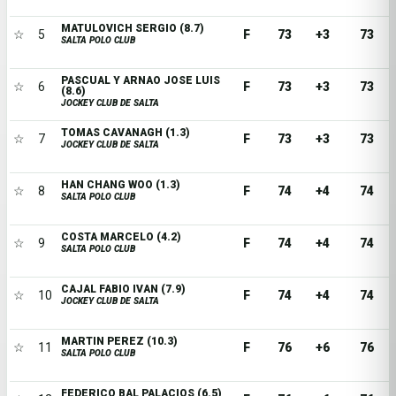
MATULOVICH SERGIO (8.7)
☆
5
F
73
+3
73
SALTA POLO CLUB
PASCUAL Y ARNAO JOSE LUIS
☆
6
F
73
+3
73
(8.6)
JOCKEY CLUB DE SALTA
TOMAS CAVANAGH (1.3)
☆
7
F
73
+3
73
JOCKEY CLUB DE SALTA
HAN CHANG WOO (1.3)
☆
8
F
74
+4
74
SALTA POLO CLUB
COSTA MARCELO (4.2)
☆
9
F
74
+4
74
SALTA POLO CLUB
CAJAL FABIO IVAN (7.9)
☆
10
F
74
+4
74
JOCKEY CLUB DE SALTA
MARTIN PEREZ (10.3)
☆
11
F
76
+6
76
SALTA POLO CLUB
FEDERICO BAL PALACIOS (6.5)