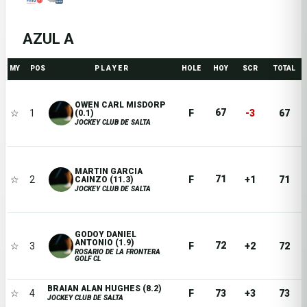
AZUL A
MY
POS
P L A Y E R
HOLE
HOY
SCR
TOTAL
OWEN CARL MISDORP
67
☆
1
F
-3
67
(0.1)
JOCKEY CLUB DE SALTA
MARTIN GARCIA
71
☆
2
F
+1
71
CAINZO (11.3)
JOCKEY CLUB DE SALTA
GODOY DANIEL
ANTONIO (1.9)
72
☆
3
F
+2
72
ROSARIO DE LA FRONTERA
GOLF CL
BRAIAN ALAN HUGHES (8.2)
☆
4
F
73
+3
73
JOCKEY CLUB DE SALTA