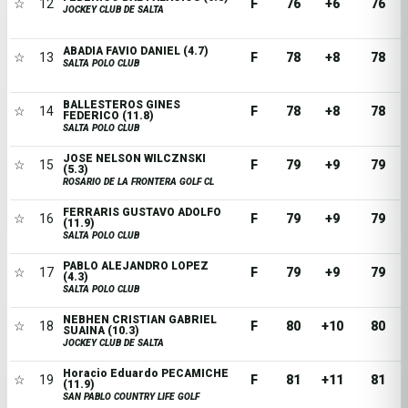
☆
12
F
76
+6
76
JOCKEY CLUB DE SALTA
ABADIA FAVIO DANIEL (4.7)
☆
13
F
78
+8
78
SALTA POLO CLUB
BALLESTEROS GINES
☆
14
F
78
+8
78
FEDERICO (11.8)
SALTA POLO CLUB
JOSE NELSON WILCZNSKI
☆
15
F
79
+9
79
(5.3)
ROSARIO DE LA FRONTERA GOLF CL
FERRARIS GUSTAVO ADOLFO
☆
16
F
79
+9
79
(11.9)
SALTA POLO CLUB
PABLO ALEJANDRO LOPEZ
☆
17
F
79
+9
79
(4.3)
SALTA POLO CLUB
NEBHEN CRISTIAN GABRIEL
☆
18
F
80
+10
80
SUAINA (10.3)
JOCKEY CLUB DE SALTA
Horacio Eduardo PECAMICHE
☆
19
F
81
+11
81
(11.9)
SAN PABLO COUNTRY LIFE GOLF